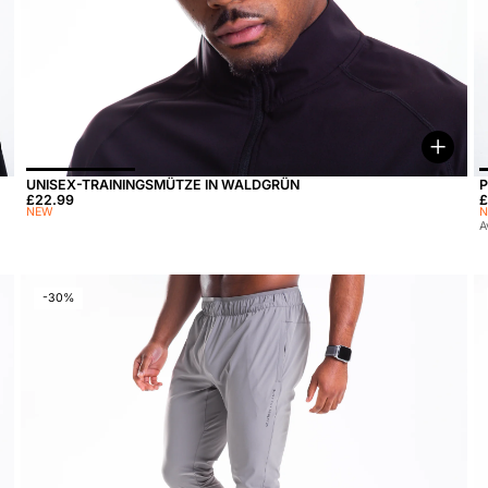
ptionen wählen
Optio
UNISEX-TRAININGSMÜTZE IN WALDGRÜN
P
Preis:
£22.99
S
£
NEW
A
-30%