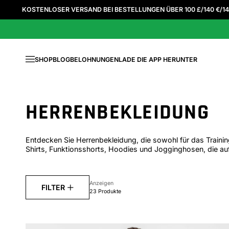
Zum Inhalt springen
AND BEI BESTELLUNGEN ÜBER 100 £/140 €/140 $. ES GELTEN AUSNAHM
SHOP
BLOG
BELOHNUNGEN
LADE DIE APP HERUNTER
Menü
HERRENBEKLEIDUNG
Entdecken Sie Herrenbekleidung, die sowohl für das Training
Shirts, Funktionsshorts, Hoodies und Jogginghosen, die auf
Anzeigen
FILTER
23 Produkte