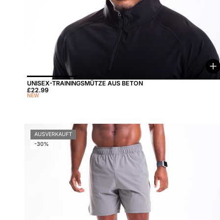
O
UNISEX-TRAININGSMÜTZE AUS BETON
Preis:
£22.99
NEW
AUSVERKAUFT
-30%