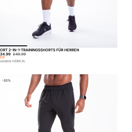
nen wählen
ORT 2-IN-1-TRAININGSSHORTS FÜR HERREN
ale-Preis:
34.99
Regulärer Preis:
£49.99
NEW
vailable in
S
M
L
XL
-30%