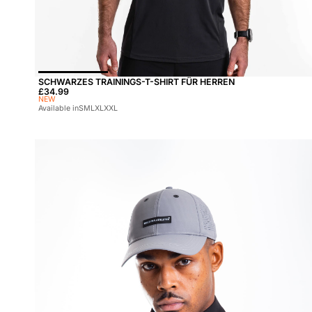
SCHWARZES TRAININGS-T-SHIRT FÜR HERREN
Preis:
£34.99
NEW
Available in
S
M
L
XL
XXL