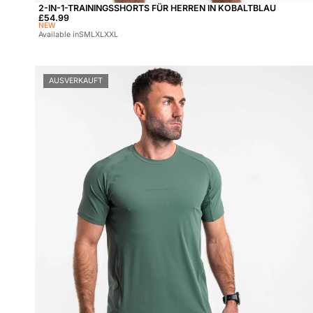
2-IN-1-TRAININGSSHORTS FÜR HERREN IN KOBALTBLAU
Preis:
£54.99
NEW
Available in
S
M
L
XL
XXL
AUSVERKAUFT