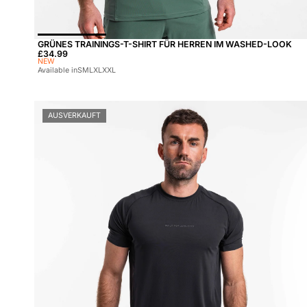
GRÜNES TRAININGS-T-SHIRT FÜR HERREN IM WASHED-LOOK
Preis:
£34.99
NEW
Available in
S
M
L
XL
XXL
AUSVERKAUFT