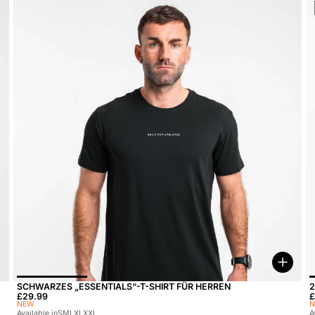
Optio
SCHWARZES „ESSENTIALS“-T-SHIRT FÜR HERREN
2
Preis:
£29.99
P
£
NEW
Available in
S
M
L
XL
XXL
A