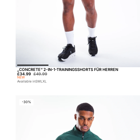
„CONCRETE“ 2-IN-1-TRAININGSSHORTS FÜR HERREN
Sale-Preis:
£34.99
Regulärer Preis:
£49.99
NEW
Available in
S
M
L
XL
-30%