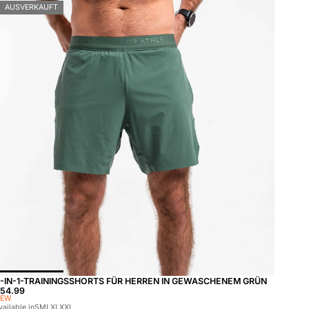
AUSVERKAUFT
nen wählen
-IN-1-TRAININGSSHORTS FÜR HERREN IN GEWASCHENEM GRÜN
reis:
54.99
NEW
vailable in
S
M
L
XL
XXL