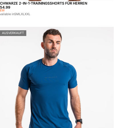
CHWARZE 2-IN-1-TRAININGSSHORTS FÜR HERREN
reis:
54.99
NEW
vailable in
S
M
L
XL
XXL
AUSVERKAUFT