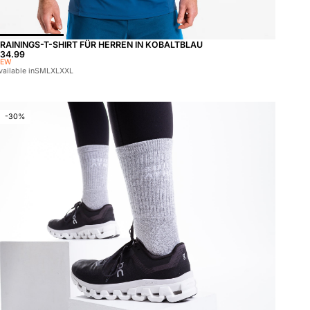
nen wählen
RAININGS-T-SHIRT FÜR HERREN IN KOBALTBLAU
reis:
34.99
NEW
vailable in
S
M
L
XL
XXL
-30%