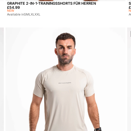
GRAPHITE 2-IN-1-TRAININGSSHORTS FÜR HERREN
S
Preis:
£54.99
P
£
NEW
Available in
S
M
L
XL
XXL
A