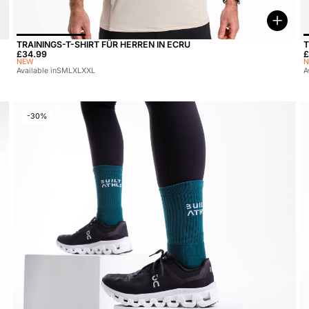
Optio
TRAININGS-T-SHIRT FÜR HERREN IN ECRU
T
Preis:
£34.99
P
£
NEW
Available in
S
M
L
XL
XXL
A
-30%