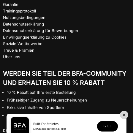
Garantie
Trainingsprotokoll
Nutzungsbedingungen
Datenschutzerklärung
Datenschutzerklärung für Bewerbungen
Einwilligungserklärung zu Cookies
Soziale Wettbewerbe
Treue & Prämien
Über uns
WERDEN SIE TEIL DER BFA-COMMUNITY
UND ERHALTEN SIE 10 % RABATT
10 % Rabatt auf Ihre erste Bestellung
Frühzeitiger Zugang zu Neuerscheinungen
Exklusive Inhalte von Sportlern
Prämien nur für Mitglieder
Built For Athletes
GET
Download our official app!
Sprache wählen
Währung wählen
DE
GBP £