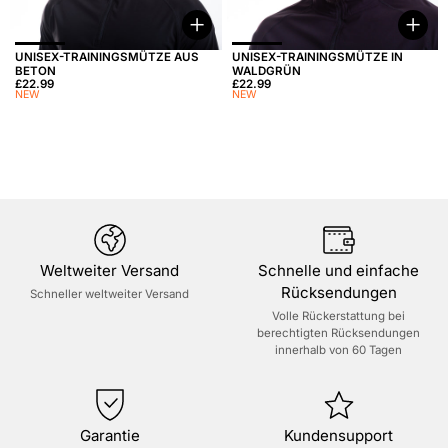
Optionen wählen
Opti
UNISEX-TRAININGSMÜTZE AUS
UNISEX-TRAININGSMÜTZE IN
BETON
WALDGRÜN
Preis:
£22.99
Preis:
£22.99
NEW
NEW
Weltweiter Versand
Schnelle und einfache
Rücksendungen
Schneller weltweiter Versand
Volle Rückerstattung bei
berechtigten Rücksendungen
innerhalb von 60 Tagen
Garantie
Kundensupport