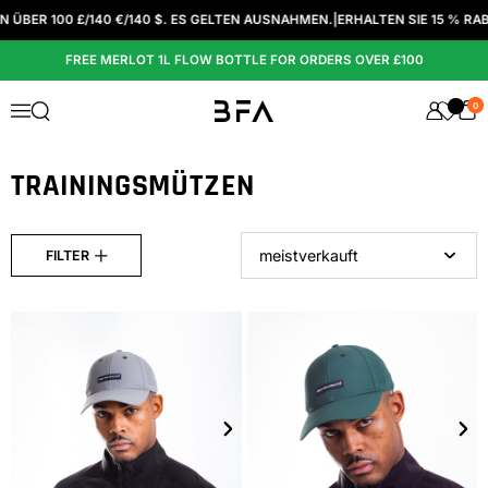
Zum Inhalt springen
BER 100 £/140 €/140 $. ES GELTEN AUSNAHMEN.
|
ERHALTEN SIE 15 % RAB
FREE MERLOT 1L FLOW BOTTLE FOR ORDERS OVER £100
0
Suche öffnen
Menü
TRAININGSMÜTZEN
Sortieren nach
FILTER
Weiter
Wei