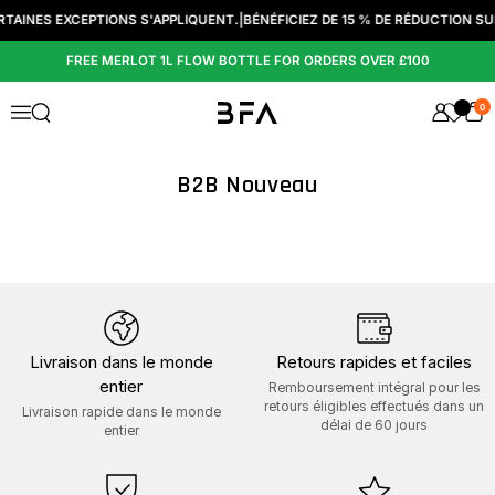
Passer au contenu
CERTAINES EXCEPTIONS S'APPLIQUENT.
|
BÉNÉFICIEZ DE 15 % DE RÉDUCTION SU
FREE MERLOT 1L FLOW BOTTLE FOR ORDERS OVER £100
0
Ouvrir la fenêtre de recherche
Menu
B2B Nouveau
Livraison dans le monde
Retours rapides et faciles
entier
Remboursement intégral pour les
retours éligibles effectués dans un
Livraison rapide dans le monde
délai de 60 jours
entier