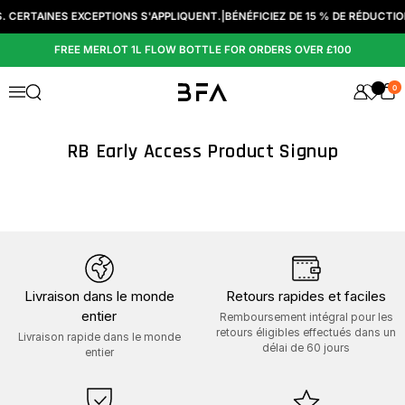
Passer au contenu
 $. CERTAINES EXCEPTIONS S'APPLIQUENT.
|
BÉNÉFICIEZ DE 15 % DE RÉDUCTIO
FREE MERLOT 1L FLOW BOTTLE FOR ORDERS OVER £100
0
Ouvrir la fenêtre de recherche
Menu
RB Early Access Product Signup
Livraison dans le monde
Retours rapides et faciles
entier
Remboursement intégral pour les
retours éligibles effectués dans un
Livraison rapide dans le monde
délai de 60 jours
entier