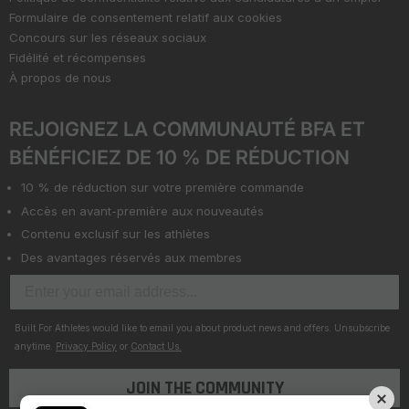
Formulaire de consentement relatif aux cookies
Concours sur les réseaux sociaux
Fidélité et récompenses
À propos de nous
REJOIGNEZ LA COMMUNAUTÉ BFA ET
BÉNÉFICIEZ DE 10 % DE RÉDUCTION
10 % de réduction sur votre première commande
Accès en avant-première aux nouveautés
Contenu exclusif sur les athlètes
Des avantages réservés aux membres
Built For Athletes would like to email you about product news and offers. Unsubscribe
anytime.
Privacy Policy
or
Contact Us.
JOIN THE COMMUNITY