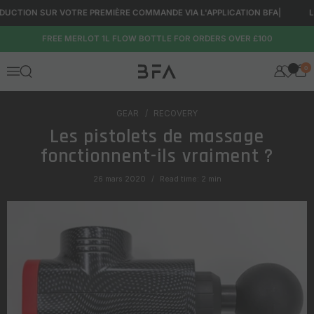
Passer au contenu
UCTION SUR VOTRE PREMIÈRE COMMANDE VIA L'APPLICATION BFA
|
LIVR
FREE MERLOT 1L FLOW BOTTLE FOR ORDERS OVER £100
0
Ouvrir la fenêtre de recherche
Menu
GEAR
RECOVERY
Les pistolets de massage
fonctionnent-ils vraiment ?
26 mars 2020
Read time: 2 min