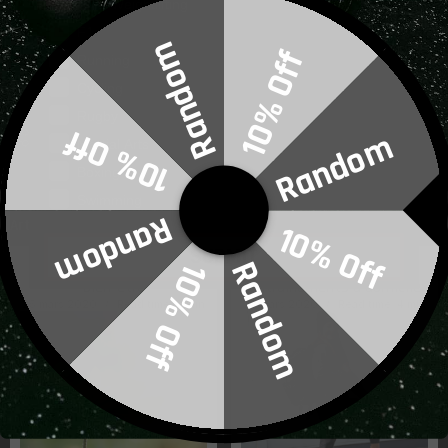
Gym/Weightlifting
investissement mais que vous voulez en savoir plus, cela pourrait
F1
être votre prochaine ligne de conduite.
Random
10% Off
Running
Retour
Cycling
Rugby
10% Off
Random
Copier dans le presse-papiers
Martial Arts
Boxing
Swimming
Random
récents
Articles
10% Off
SUBMIT
5 plantes pour booster le
S'en tenir à vos
Random
10% Off
bien-être
entraînements à
domicile
25 mars 2020
Read time: 2 min
27 mars 2020
Read time: 4 min