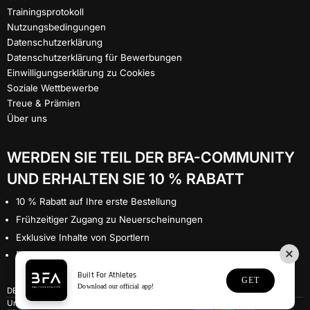
Trainingsprotokoll
Nutzungsbedingungen
Datenschutzerklärung
Datenschutzerklärung für Bewerbungen
Einwilligungserklärung zu Cookies
Soziale Wettbewerbe
Treue & Prämien
Über uns
WERDEN SIE TEIL DER BFA-COMMUNITY
UND ERHALTEN SIE 10 % RABATT
10 % Rabatt auf Ihre erste Bestellung
Frühzeitiger Zugang zu Neuerscheinungen
Exklusive Inhalte von Sportlern
Prämien nur für Mitglieder
Built For Athletes
GET
Download our official app!
Sprache wählen
Währung wählen
DE
GBP £
Urheberrecht © 2026
Built for Athletes™