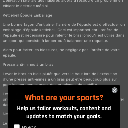
L'élévation latérale des haltères aidera à résoudre ce problème en
ciblant le deltoïde médial.
Kettlebell Épaule Emballage
Une bonne façon d'entraîner l'arrière de l'épaule est d'effectuer un
emballage d'épaule kettlebell. Ceci est important car l'arrière de
l'épaule est nécessaire pour ralentir le bras lorsqu'il est utilisé dans
un sport qui consiste à lancer ou à balancer une raquette.
Alors pour éviter les blessures, ne négligez pas l'arrière de votre
épaule.
Presse anti-mines à un bras
Lever le bras en biais plutôt que vers le haut lors de l'exécution
d'une presse anti-mines à un bras peut être beaucoup plus sûr
pour les personnes ayant des problèmes de mobilité.
Les différents mouvements modifient également le stimulus, donc
What are your sports?
une presse anti-mines est certainement un exercice utile à intégrer
dans votre routine d'épaule.
Help us tailor workouts, content and
Nettoyer et presser
updates to match your goals.
Le clean and press ciblera un certain nombre de groupes
What are your sports?
HYROX