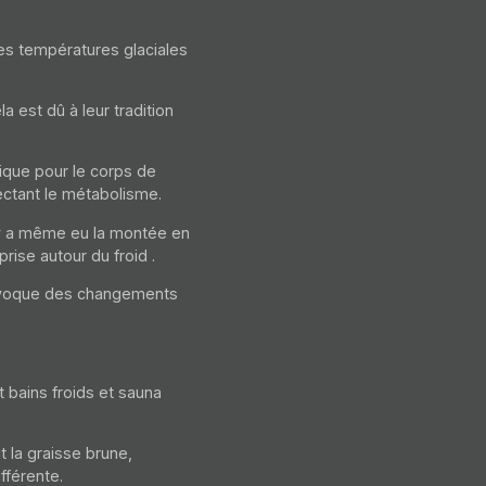
es températures glaciales
 est dû à leur tradition
ique pour le corps de
ectant le métabolisme.
 y a même eu la montée en
prise autour
du froid
.
rovoque des changements
 bains froids et sauna
t la graisse brune,
fférente.