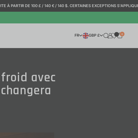
0 £ / 140 € / 140 $. CERTAINES EXCEPTIONS S'APPLIQUENT.
|
BÉNÉFICIEZ 
0
CHOISIR LA LANGUE
CHOISIR LA DEVISE
FR
GBP £
froid avec
 changera