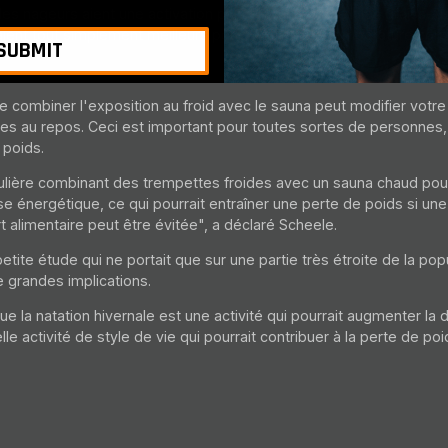
 les nageurs aient une activation plus élevée des cellules graisse
aient tout simplement meilleurs pour réguler leur température corp
SUBMIT
e combiner l'exposition au froid avec le sauna peut modifier votr
ries au repos. Ceci est important pour toutes sortes de personnes,
 poids.
gulière combinant des trempettes froides avec un sauna chaud pour
 énergétique, ce qui pourrait entraîner une perte de poids si un
 alimentaire peut être évitée", a déclaré Scheele.
etite étude qui ne portait que sur une partie très étroite de la popu
e grandes implications.
ue la natation hivernale est une activité qui pourrait augmenter l
le activité de style de vie qui pourrait contribuer à la perte de po