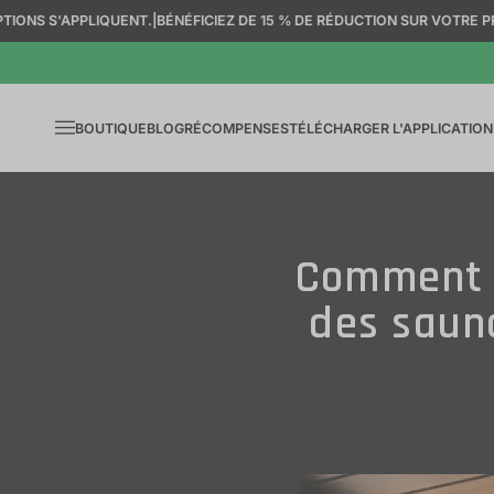
Passer au contenu
ENT.
|
BÉNÉFICIEZ DE 15 % DE RÉDUCTION SUR VOTRE PREMIÈRE COMMAND
BOUTIQUE
BLOG
RÉCOMPENSES
TÉLÉCHARGER L'APPLICATION
Menu
Comment c
des saun