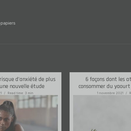
-papiers
 risque d'anxiété de plus
6 façons dont les a
 une nouvelle
étude
consommer du yaourt
21
Read time: 3 min
1 novembre 2021
R