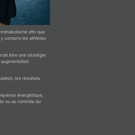
uses brunes, mais ont
orelle.
e métabolisme afin que
 y compris les athlètes
rait être une stratégie
e augmentation
lation, les résultats
a dépense énergétique,
ids ou au contrôle du