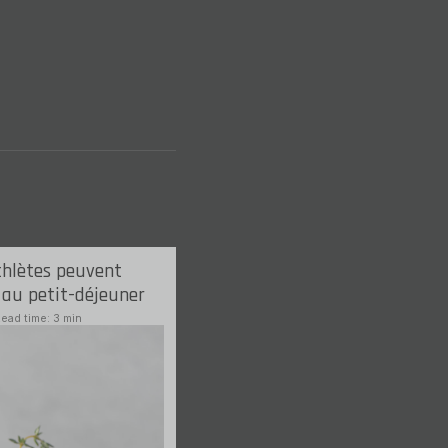
thlètes peuvent
 au
petit-déjeuner
ead time: 3 min