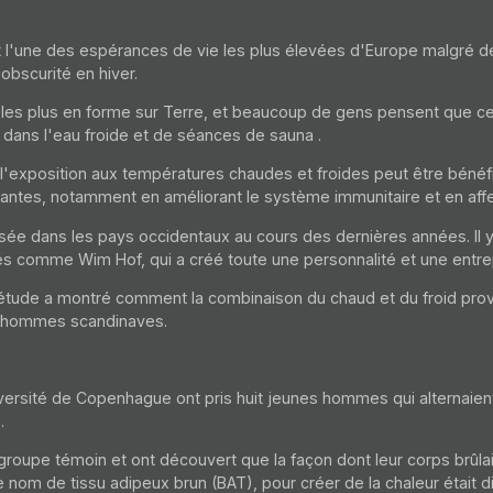
 l'une des espérances de vie les plus élevées d'Europe malgré d
obscurité en hiver.
les plus en forme sur Terre, et beaucoup de gens pensent que cela
dans l'eau froide et de
séances de sauna
.
 l'exposition aux températures chaudes et froides peut être bénéf
antes, notamment en améliorant le système immunitaire et en aff
isée dans les pays occidentaux au cours des dernières années. Il
és comme Wim Hof, qui a créé toute une personnalité et une entre
 étude a montré comment la combinaison du chaud et du froid p
s hommes scandinaves.
iversité de Copenhague ont pris huit jeunes hommes qui alternaient
.
groupe témoin et ont découvert que la façon dont leur corps brûlai
nom de tissu adipeux brun (BAT), pour créer de la chaleur était di