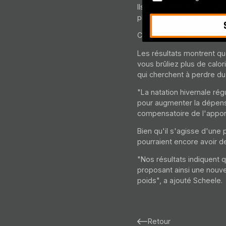
Ils s'attendaient à ce que
plutôt découvert qu'ils ét
Ce que tout cela signifie
Les résultats montrent qu
vous brûliez plus de calo
qui cherchent à perdre du
"La natation hivernale ré
pour augmenter la dépense
compensatoire de l'apport
Bien qu'il s'agisse d'une p
pourraient encore avoir d
"Nos résultats indiquent q
proposant ainsi une nouvel
poids", a ajouté Scheele.
Retour