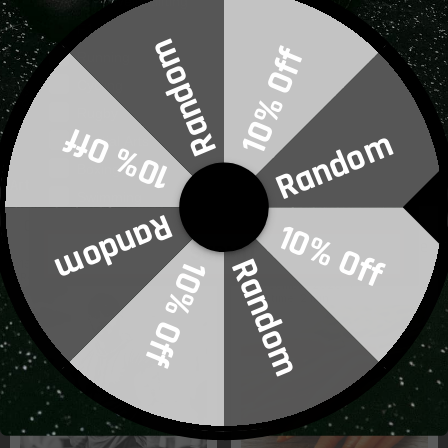
Gym/Weightlifting
F1
Random
Retour
10% Off
Running
Cycling
Copier dans le presse-papiers
Rugby
10% Off
Random
Martial Arts
Boxing
récents
Articles
Swimming
Random
10% Off
Quand le fitness devient-il
La phytothérapie à base de
une
obsession ?
carottes améliore l'atrophie
SUBMIT
Random
10% Off
musculaire
15 décembre 2020
Read time: 3 min
17 décembre 2020
Read time: 2 min