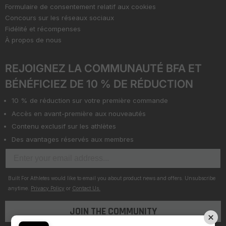
Formulaire de consentement relatif aux cookies
Concours sur les réseaux sociaux
Fidélité et récompenses
À propos de nous
REJOIGNEZ LA COMMUNAUTÉ BFA ET
BÉNÉFICIEZ DE 10 % DE RÉDUCTION
10 % de réduction sur votre première commande
Accès en avant-première aux nouveautés
Contenu exclusif sur les athlètes
Des avantages réservés aux membres
Built For Athletes would like to email you about product news and offers. Unsubscribe
anytime.
Privacy Policy
or
Contact Us.
JOIN THE COMMUNITY