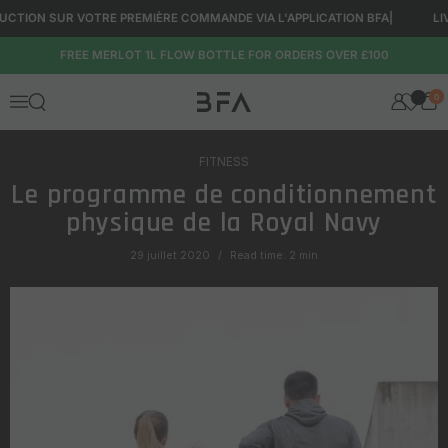
Passer au contenu
CTION SUR VOTRE PREMIÈRE COMMANDE VIA L'APPLICATION BFA
|
LIVRA
FREE MERLOT 1L FLOW BOTTLE FOR ORDERS OVER £100
0
Ouvrir la fenêtre de recherche
Menu
FITNESS
Le programme de conditionnement
physique de la Royal Navy
29 juillet 2020
Read time: 2 min