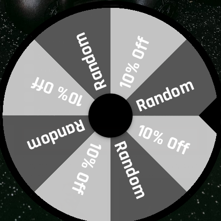
CrossFit
prébiotiques, par exemple, pourraient être utilisés pour augmenter
les niveaux de bonnes bactéries qui sont liées à la motivation et à
Gym/Weightlifting
la performance de l'exercice.
F1
Random
10% Off
Running
Retour
Cycling
Rugby
Copier dans le presse-papiers
10% Off
Random
Martial Arts
Boxing
Swimming
récents
Articles
Random
10% Off
Tom Stoltman World's
4 conseils pour améliorer
SUBMIT
Random
10% Off
Strongest Man 2022 -
votre entraînement de
Routine d'entraînement et
poussée et construire une
régime
alimentaire
poitrine plus
grosse
7 juin 2022
Read time: 6 min
15 juin 2022
Read time: 3 min