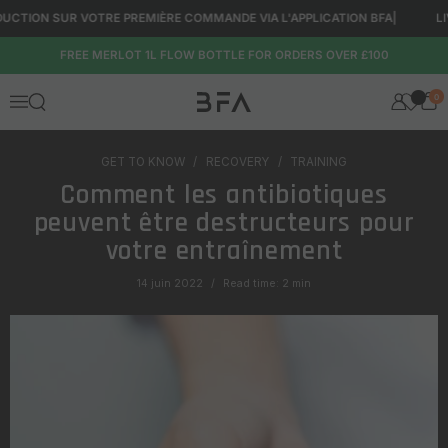
Passer au contenu
CTION SUR VOTRE PREMIÈRE COMMANDE VIA L'APPLICATION BFA
|
LIVRA
FREE MERLOT 1L FLOW BOTTLE FOR ORDERS OVER £100
0
Ouvrir la fenêtre de recherche
Menu
GET TO KNOW
RECOVERY
TRAINING
Comment les antibiotiques
peuvent être destructeurs pour
votre entraînement
14 juin 2022
Read time: 2 min